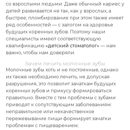
Записаться
со взрослыми людьми. Даже обычный кариес у
детей развивается не так, как у взрослых, а
на приём
быстрее; пломбирование при этом также имеет
ряд особенностей — с залогом на здоровье
будущих коренных зубов. Поэтому наши
специалисты имеют соответствующую
квалификацию
«детский стоматолог»
— нам
важно, чтобы нам доверяли.
Выберите
Зачем лечить молочные зубы
клинику:
Молочные зубы хоть и не постоянные, однако
Выберите
их также необходимо лечить, не допуская
врача:
разрушения, это позволит зачаткам будущих
Дата и
коренных зубов и прикусу формироваться
время
правильно. Вместе с тем проблемы с зубами
приёма:
приводят к сопутствующим заболеваниям:
неправильное или некачественное
Если Вам нужна
пережевывание пищи формирует зачатки
срочная запись на
проблемам с пищеварением;
прием, поставьте