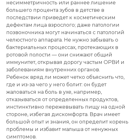
несимметричность или раннее лишение
галочку здесь
большего процента зубов в детстве в
последствии приведет к косметическим
дефектам лица взрослого; даже патологии
Нажимая кнопку «Записаться на
позвоночника могут начинаться с патологий
приём» вы подтверждаете, что
принимаете
челюстного аппарата. Не нужно забывать о
политику
бактериальных процессах, протекающих в
конфиденциальности
ротовой полости — они снижают общий
иммунитет, открывая дорогу частым ОРВИ и
заболеваниям внутренних органов.
Ребенок вряд ли может четко объяснить что,
где и из-за чего у него болит: он будет
жаловаться на боль в ухе, например,
отказываться от определенных продуктов,
инстинктивно пережевывать пищу на одной
стороне, избегая дискомфорта. Врач имеет
большой опыт и знания, он определит корень
проблемы и избавит малыша от ненужных
симптомов.