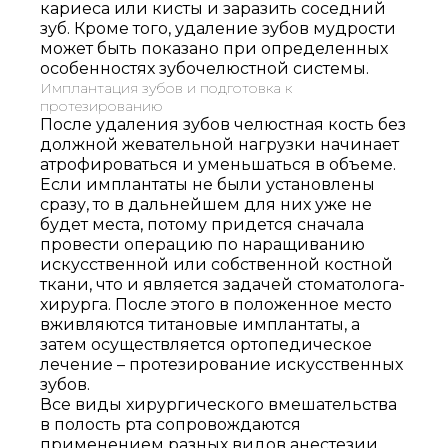
кариеса или кисты и заразить соседний
зуб. Кроме того, удаление зубов мудрости
может быть показано при определенных
особенностях зубочелюстной системы.
Выберите
Имплантация зубов и подготовка к
протезированию
клинику:
После удаления зубов челюстная кость без
Выберите
должной жевательной нагрузки начинает
врача:
атрофироваться и уменьшаться в объеме.
Дата и
Если имплантаты не были установлены
время
сразу, то в дальнейшем для них уже не
будет места, потому придется сначала
приёма:
провести операцию по наращиванию
искусственной или собственной костной
Если Вам нужна
ткани, что и является задачей стоматолога-
срочная запись на
хирурга. После этого в положенное место
прием, поставьте
вживляются титановые имплантаты, а
галочку здесь
затем осуществляется ортопедическое
лечение – протезирование искусственных
зубов.
Все виды хирургического вмешательства
Нажимая кнопку «Записаться на
в полость рта сопровождаются
приём» вы подтверждаете, что
применением разных видов анестезии,
принимаете