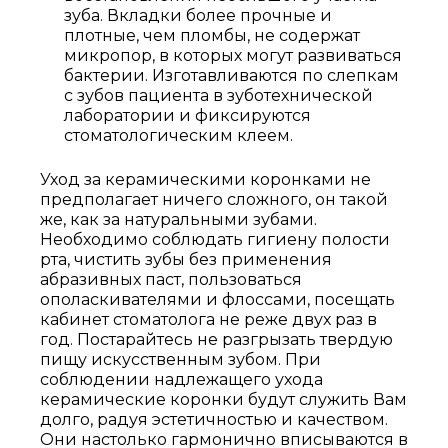
Выберите
зуба. Вкладки более прочные и
клинику:
плотные, чем пломбы, не содержат
микропор, в которых могут развиваться
Выберите
бактерии. Изготавливаются по слепкам
врача:
с зубов пациента в зуботехнической
Дата и
лаборатории и фиксируются
время
стоматологическим клеем.
приёма:
Уход за керамическими коронками не
Если Вам нужна
предполагает ничего сложного, он такой
срочная запись на
же, как за натуральными зубами.
прием, поставьте
Необходимо соблюдать гигиену полости
галочку здесь
рта, чистить зубы без применения
абразивных паст, пользоваться
ополаскивателями и флоссами, посещать
кабинет стоматолога не реже двух раз в
год. Постарайтесь не разгрызать твердую
Нажимая кнопку «Записаться на
приём» вы подтверждаете, что
пищу искусственным зубом. При
принимаете
соблюдении надлежащего ухода
политику
керамические коронки будут служить Вам
конфиденциальности
долго, радуя эстетичностью и качеством.
Они настолько гармонично вписываются в