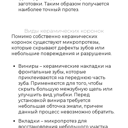
заготовки. Таким образом получается
наиболее точный протез.
Виды керамических коронок
Помимо собственно керамических
коронок существуют микропротезы,
которые скрывают дефекты зубов или
небольшие повреждения и разрушения.
Виниры – керамические накладки на
фронтальные зубы, которые
Записаться
приклеиваются на переднюю часть
зуба. Применяются для того, чтобы
на приём
скрыть большую межзубную щель или
улучшить вид улыбки. Перед
установкой винира требуется
небольшая обточка эмали, причем
данный процесс невозможно обратить.
Вкладки – микропротез для
восстановления небольшого участка