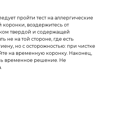
едует пройти тест на аллергические
 коронки, воздержитесь от
шком твердой и содержащей
ете
 не на той стороне, где есть
иену, но с осторожностью: при чистке
йте на временную коронку. Наконец,
ишь временное решение. Не
.