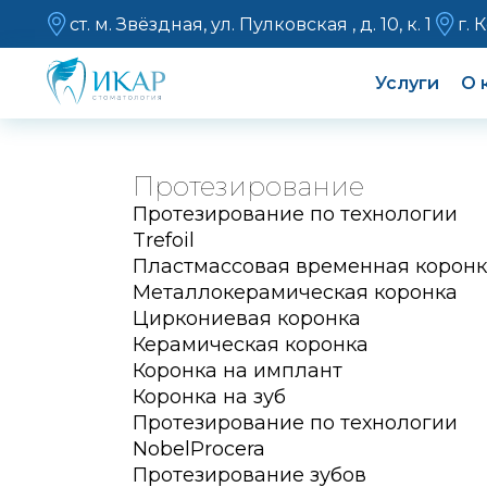
ст. м. Звёздная, ул. Пулковская , д. 10, к. 1
г. 
Услуги
О 
Протезирование
Протезирование по технологии
Trefoil
Пластмассовая временная корон
Металлокерамическая коронка
Циркониевая коронка
Керамическая коронка
Коронка на имплант
Коронка на зуб
Протезирование по технологии
NobelProcera
Протезирование зубов