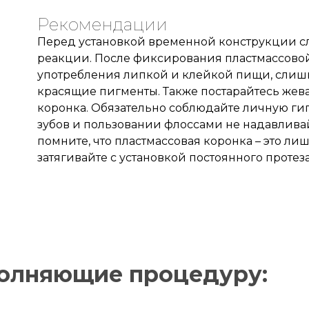
Рекомендации
 Вам нужна срочная запись на прием, поставьте галочку здесь
Перед установкой временной конструкции сл
реакции. После фиксирования пластмассовой
употребления липкой и клейкой пищи, сли
жимая кнопку «Записаться на приём» вы подтверждаете, что принима
красящие пигменты. Также постарайтесь жевать
политику конфиденциальности
коронка. Обязательно соблюдайте личную гиг
зубов и пользовании флоссами не надавлива
помните, что пластмассовая коронка – это л
затягивайте с установкой постоянного протеза
полняющие процедуру: