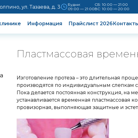
Будни:
СБ: 10:00 — 21:00
Колпино, ул. Тазаева, д. 3
09:00 — 21:00
ВС: 10:00 — 20:00
клинике
Информация
Прайслист 2026
Контакт
Пластмассовая времен
ка
Изготовление протеза – это длительная проц
производятся по индивидуальным слепкам с 
Пока делается постоянная конструкция, на м
устанавливается временная пластмассовая ко
провизорная, выполняющая защитные и эсте