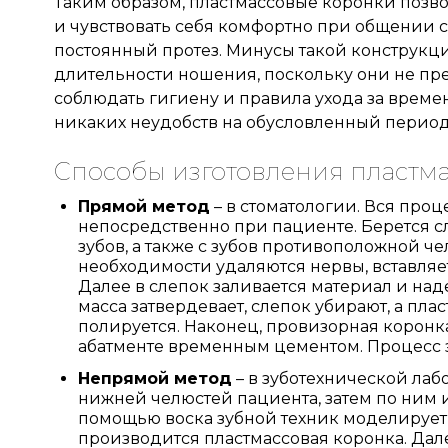
Таким образом, пластмассовые коронки позв
и чувствовать себя комфортно при общении с
постоянный протез. Минусы такой конструкци
длительности ношения, поскольку они не пре
соблюдать гигиену и правила ухода за време
никаких неудобств на обусловленный период
Способы изготовления пластм
Прямой метод
– в стоматологии. Вся про
непосредственно при пациенте. Берется сл
зубов, а также с зубов противоположной че
необходимости удаляются нервы, вставляет
Далее в слепок заливается материал и над
масса затвердевает, слепок убирают, а пл
полируется. Наконец, провизорная коронка
абатменте временным цементом. Процесс з
Непрямой метод
– в зуботехнической лаб
нижней челюстей пациента, затем по ним 
помощью воска зубной техник моделирует 
производится пластмассовая коронка. Дал