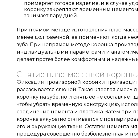
примеряет готовое изделие, и в случае уд
коронку закрепляют временным цементом.
занимает пару дней.
При прямом методе изготовления пластмассо
менее долговечной, ее применяют, когда не
зуба. При непрямом методе коронка производ
индивидуальными параметрами и анатомичес
делает протез более комфортным и надежным
Записаться на приём
Снятие пластмассовой коронк
Фиксация провизорной коронки производитс
рассасывается слюной. Такая клеевая смесь д
коронку на зубе, но и снять ее не составляет 
чтобы убрать временную конструкцию, исполь
рите клинику:
соединение цемента и пластика. Затем при 
коронка аккуратно стягивается с препарирова
рите врача:
его и окружающие ткани. Остатки цемента мяг
 и время приёма:
процедура совершенно безболезненная и пр