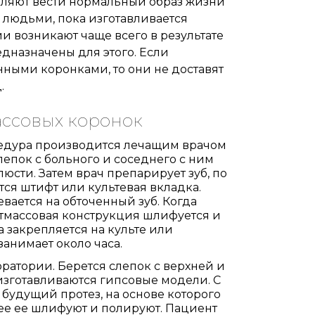
оляют вести нормальный образ жизни
 людьми, пока изготавливается
и возникают чаще всего в результате
дназначены для этого. Если
нными коронками, то они не доставят
.
ассовых коронок
цедура производится лечащим врачом
епок с больного и соседнего с ним
люсти. Затем врач препарирует зуб, по
ся штифт или культевая вкладка.
евается на обточенный зуб. Когда
астмассовая конструкция шлифуется и
 закрепляется на культе или
анимает около часа.
оратории. Берется слепок с верхней и
изготавливаются гипсовые модели. С
будущий протез, на основе которого
ее ее шлифуют и полируют. Пациент