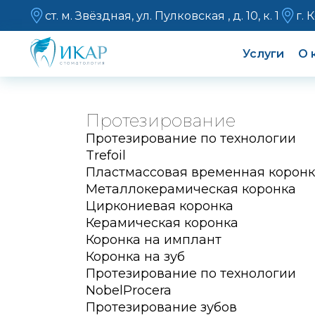
ст. м. Звёздная, ул. Пулковская , д. 10, к. 1
г. 
Услуги
О 
Протезирование
Протезирование по технологии
Trefoil
Пластмассовая временная корон
Металлокерамическая коронка
Циркониевая коронка
Керамическая коронка
Коронка на имплант
Коронка на зуб
Протезирование по технологии
NobelProcera
Протезирование зубов