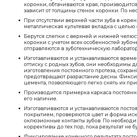
коронки, обтачиваются края, производитс
зависит от толщины стенок коронки. По не
При отсутствии верхней части зуба в коре
металлическая культевая вкладка с целью
Берутся слепки с верхней и нижней челюс
коронки с учетом всех особенностей зубоч
отправляются в зуботехническую лаборато
Изготавливаются и устанавливаются врем
оттиску с родных зубов, они необходимы 
изготовления постоянного протеза, сохран
предотвращают разрастание десны. Фикс
цемента, позволяющего легко снять их при
Производится примерка каркаса постоянн
его наличие.
Изготавливаются и устанавливаются пост
покрытием, проверяются цвет и форма иск
оклюзионные контакты зубов. По необход
коррективы до тех пор, пока результат не 
Фиксирование конечного результата пост