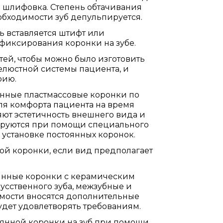
я шлифовка. Степень обтачивания
обходимости зуб депульпируется.
нь вставляется штифт или
 фиксирования коронки на зубе.
тей, чтобы можно было изготовить
елюстной системы пациента, и
рию.
енные пластмассовые коронки по
для комфорта пациента на время
яют эстетичность внешнего вида и
ируются при помощи специального
 установке постоянных коронок.
ой коронки, если вид предполагает
оянные коронки с керамическим
усственного зуба, межзубные и
имости вносятся дополнительные
будет удовлетворять требованиям.
оянной коронки на зуб при помощи