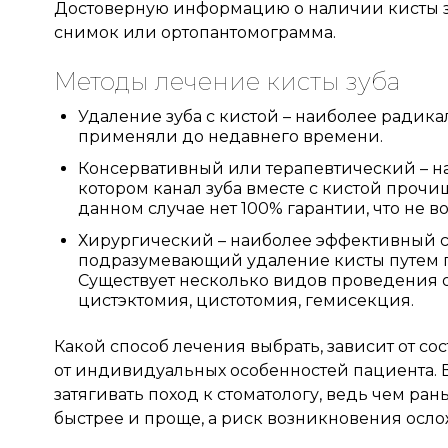
Достоверную информацию о наличии кисты з
снимок или ортопантомограмма.
Методы лечение кисты зуба
Удаление зуба с кистой – наиболее радик
применяли до недавнего времени.
Консервативный или терапевтический – н
котором канал зуба вместе с кистой проч
данном случае нет 100% гарантии, что не 
Хирургический – наиболее эффективный 
подразумевающий удаление кисты путем п
Существует несколько видов проведения 
цистэктомия, цистотомия, гемисекция.
Какой способ лечения выбрать, зависит от со
Записаться на приём
от индивидуальных особенностей пациента. В 
затягивать поход к стоматологу, ведь чем ран
быстрее и проще, а риск возникновения осл