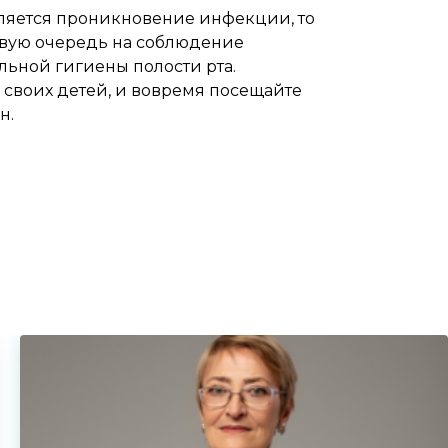
ляется проникновение инфекции, то
рвую очередь на соблюдение
ьной гигиены полости рта.
 своих детей, и вовремя посещайте
н.
ете