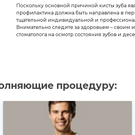
Поскольку основной причиной кисты зуба яв
профилактика должна быть направлена в пе
тщательной индивидуальной и профессионал
рите клинику:
Внимательно следите за здоровьем – своим и
стоматолога на осмотр состояния зубов и десе
рите врача:
 и время приёма:
 Вам нужна срочная запись на прием, поставьте галочку здесь
полняющие процедуру:
жимая кнопку «Записаться на приём» вы подтверждаете, что принима
политику конфиденциальности