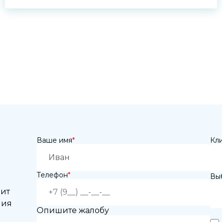
Ваше имя
*
Кл
Телефон
*
Выб
нит
ния
Опишите жалобу