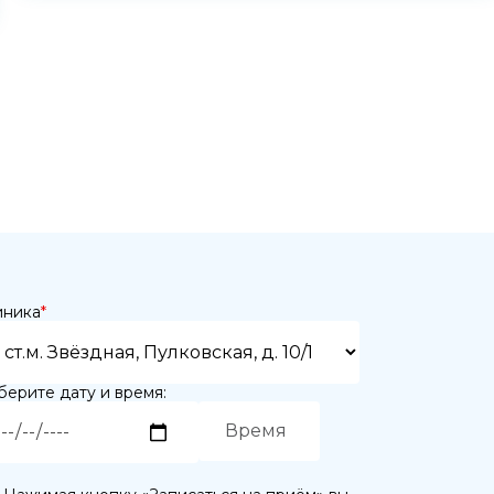
иника
*
ерите дату и время: