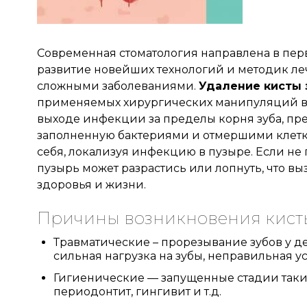
Современная стоматология направлена в перв
развитие новейших технологий и методик леч
сложными заболеваниями.
Удаление кисты 
применяемых хирургических манипуляций в п
выходе инфекции за пределы корня зуба, пре
заполненную бактериями и отмершими клетка
себя, локализуя инфекцию в пузыре. Если не
пузырь может разрастись или лопнуть, что в
здоровья и жизни.
Причины возникновения кист
Травматические – прорезывание зубов у де
сильная нагрузка на зубы, неправильная ус
Гигиенические — запущенные стадии таких 
периодонтит, гингивит и т.д.