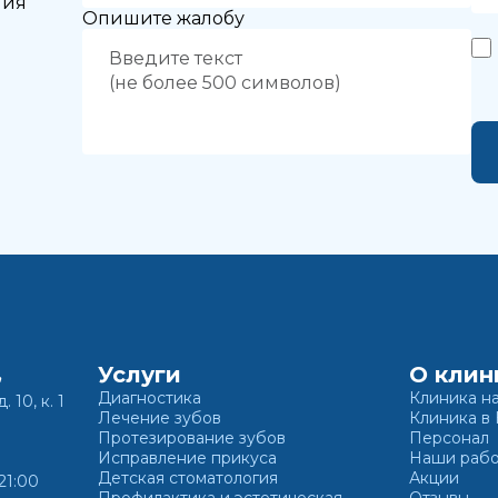
ния
Опишите жалобу
Услуги
О клин
,
Диагностика
Клиника н
. 10, к. 1
Лечение зубов
Клиника в
Протезирование зубов
Персонал
Исправление прикуса
Наши раб
Детская стоматология
Акции
21:00