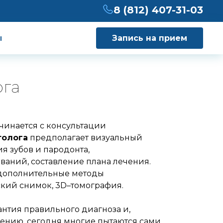
8 (812) 407-31-03
ы
Запись на прием
ога
ачинается с консультации
толога
предполагает визуальный
ия зубов и пародонта,
аний, составление плана лечения.
 дополнительные методы
ский снимок, 3D–томография.
антия правильного диагноза и,
алению, сегодня многие пытаются сами