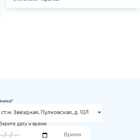
иника
*
ерите дату и время: