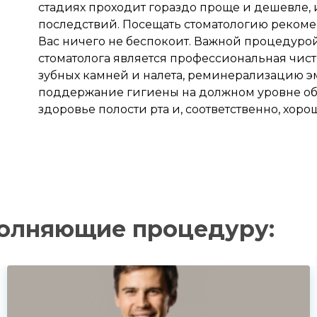
стадиях проходит гораздо проще и дешевле, 
последствий. Посещать стоматологию рекоме
Вас ничего не беспокоит. Важной процедуро
стоматолога является профессиональная чист
зубных камней и налета, реминерализацию э
поддержание гигиены на должном уровне об
здоровье полости рта и, соответственно, хоро
Записаться на приём
полняющие процедуру:
рите клинику:
рите врача:
 и время приёма:
 Вам нужна срочная запись на прием, поставьте галочку здесь