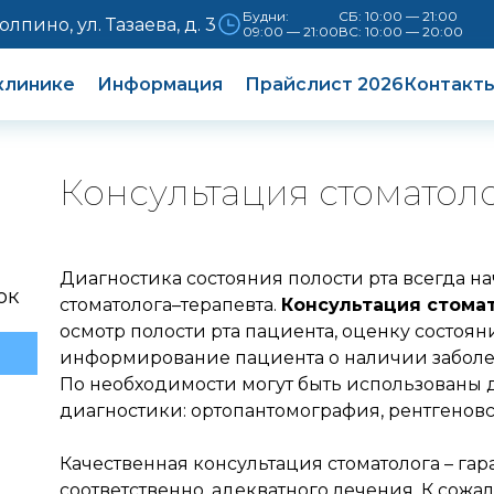
Будни:
СБ: 10:00 — 21:00
Колпино, ул. Тазаева, д. 3
09:00 — 21:00
ВС: 10:00 — 20:00
клинике
Информация
Прайслист 2026
Контакт
Консультация стоматол
Диагностика состояния полости рта всегда н
ок
стоматолога–терапевта.
Консультация стома
осмотр полости рта пациента, оценку состоян
информирование пациента о наличии заболев
По необходимости могут быть использованы
диагностики: ортопантомография, рентгенов
Качественная консультация стоматолога – гар
соответственно, адекватного лечения. К сож