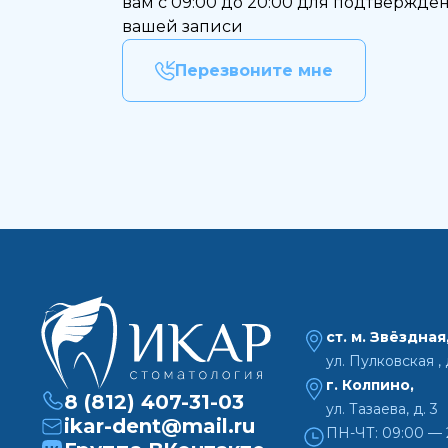
вам с 09:00 до 20:00 для подтвержде
вашей записи
Перезвоните мне
ст. м. Звёздная
ул. Пулковская , д
г. Колпино,
8 (812) 407-31-03
ул. Тазаева, д. 3
ikar-dent@mail.ru
ПН-ЧТ: 09:00 — 