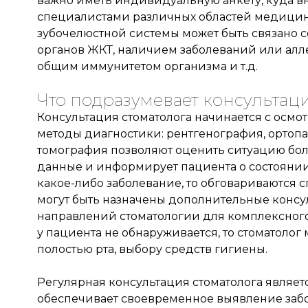
важно иметь индивидуальную анкету, куда в
специалистами различных областей медицины
зубочелюстной системы может быть связано 
органов ЖКТ, наличием заболеваний или алл
общим иммунитетом организма и т.д.
Что подразумевает консультаци
Консультация стоматолога начинается с осмо
методы диагностики: рентгенография, орто
томография позволяют оценить ситуацию боле
данные и информирует пациента о состоянии 
какое-либо заболевание, то обговариваются 
могут быть назначены дополнительные консу
направлений стоматологии для комплексного
у пациента не обнаруживается, то стоматолог
полостью рта, выбору средств гигиены.
Регулярная консультация стоматолога являетс
обеспечивает своевременное выявление забо