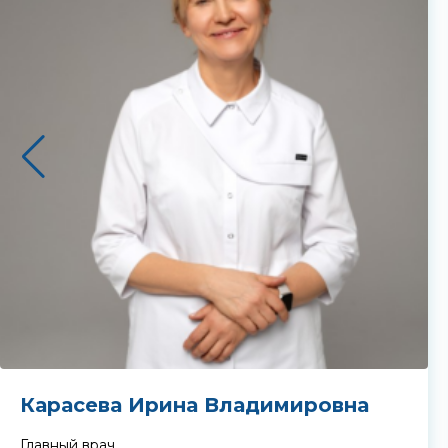
На
Карасева Ирина Владимировна
Главный врач
,