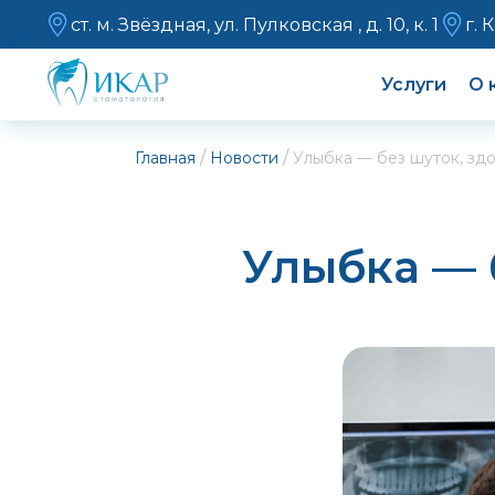
ст. м. Звёздная, ул. Пулковская , д. 10, к. 1
г. 
Услуги
О 
/
/
Главная
Новости
Улыбка — без шуток, зд
Улыбка — 