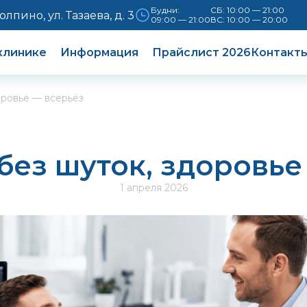
Будни:
СБ: 10:00 — 21:00
Колпино, ул. Тазаева, д. 3
09:00 — 21:00
ВС: 10:00 — 20:00
клинике
Информация
Прайслист 2026
Контакт
оровье — всерьёз
без шуток, здоровье
1 апреля 2026