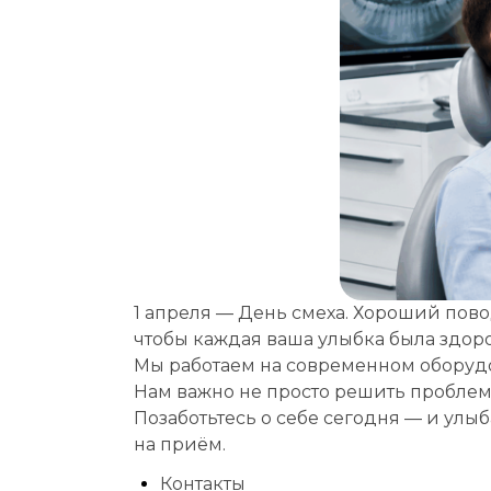
1 апреля — День смеха. Хороший пово
чтобы каждая ваша улыбка была здоро
Выбе
Мы работаем на современном оборуд
Выбе
Нам важно не просто решить проблему
Позаботьтесь о себе сегодня — и улы
Дата
на приём.
Если
Контакты