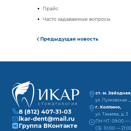
Прайс
Часто задаваемые вопросы
На
Предыдущая новость
ст. м. Звёздная
ул. Пулковская , д
г. Колпино,
8 (812) 407-31-03
ул. Тазаева, д. 3
ikar-dent@mail.ru
ПН-ЧТ: 09:00 — 
Группа ВКонтакте
СБ: 10:00 — 21:0