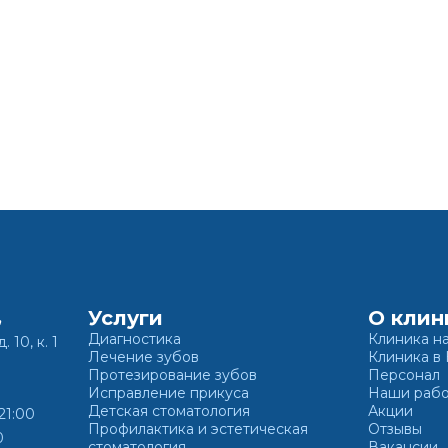
жимая кнопку «Записаться на приём» вы подтверждаете, что принима
политику конфиденциальности
Услуги
О клин
,
Диагностика
Клиника н
. 10, к. 1
Лечение зубов
Клиника в
Протезирование зубов
Персонал
Исправление прикуса
Наши раб
Детская стоматология
Акции
21:00
Профилактика и эстетическая
Отзывы
0
стоматология
Вакансии