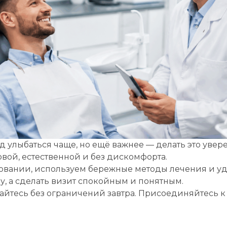
Записаться на приём
д улыбаться чаще, но ещё важнее — делать это увер
вой, естественной и без дискомфорта.
рите клинику:
овании, используем бережные методы лечения и у
рите врача:
, а сделать визит спокойным и понятным.
байтесь без ограничений завтра. Присоединяйтесь 
 и время приёма:
 Вам нужна срочная запись на прием, поставьте галочку здесь