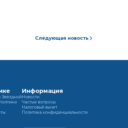
ете
Следующая новость
ике
Информация
а Звёздной
Новости
 Колпино
Частые вопросы
Налоговый вычет
оты
Политика конфиденциальности