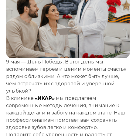
Записаться
9 мая — День Победы. В этот день мы
на приём
вспоминаем героев и ценим моменты счастья
рядом с близкими. А что может быть лучше,
чем встречать их с здоровой и уверенной
улыбкой?
В клинике
«ИКАР»
мы предлагаем
современные методы лечения, внимание к
Выберите
каждой детали и заботу на каждом этапе. Наш
клинику:
профессионализм помогает вам сохранять
Выберите
здоровье зубов легко и комфортно.
врача:
Подарите себе уверенность и радость от