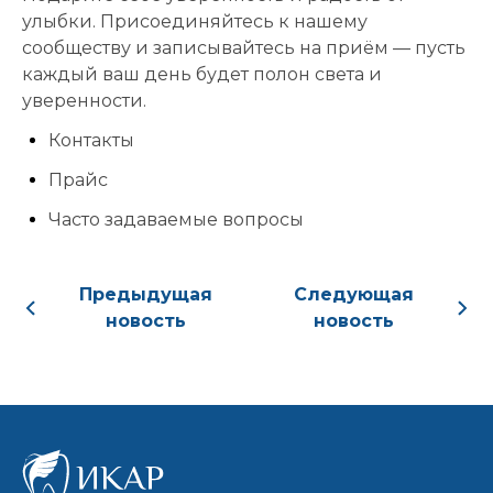
Дата и
улыбки. Присоединяйтесь к нашему
время
сообществу и записывайтесь на приём — пусть
приёма:
каждый ваш день будет полон света и
уверенности.
Если Вам нужна
срочная запись на
Контакты
прием, поставьте
Прайс
галочку здесь
Часто задаваемые вопросы
Нажимая кнопку «Записаться на
приём» вы подтверждаете, что
Предыдущая
Следующая
принимаете
новость
новость
политику
конфиденциальности