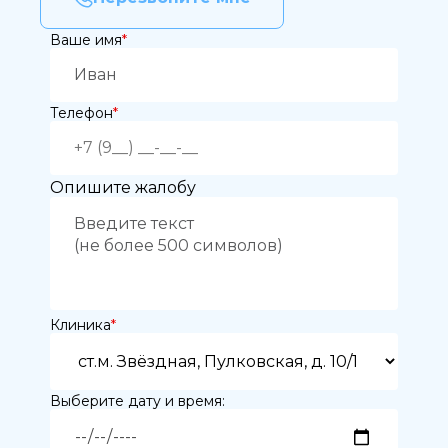
Дата и
время
Ваше имя
*
приёма:
Если Вам нужна
Телефон
*
срочная запись на
прием, поставьте
галочку здесь
Опишите жалобу
Нажимая кнопку «Записаться на
приём» вы подтверждаете, что
принимаете
политику
конфиденциальности
Клиника
*
Выберите дату и время: