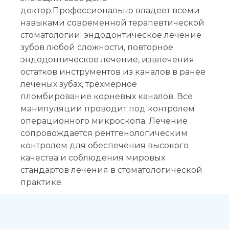
на приём
доктор.Профессионально владеет всеми
навыками современной терапевтической
стоматологии: эндодонтическое лечение
зубов любой сложности, повторное
эндодонтическое лечение, извлечения
остатков инструментов из каналов в ранее
леченых зубах, трехмерное
Выберите
пломбирование корневых каналов. Все
клинику:
манипуляции проводит под контролем
Выберите
операционного микроскопа. Лечение
врача:
сопровождается рентгенологическим
Дата и
контролем для обеспечения высокого
время
качества и соблюдения мировых
приёма:
стандартов лечения в стоматологической
практике.
Если Вам нужна
срочная запись на
прием, поставьте
галочку здесь