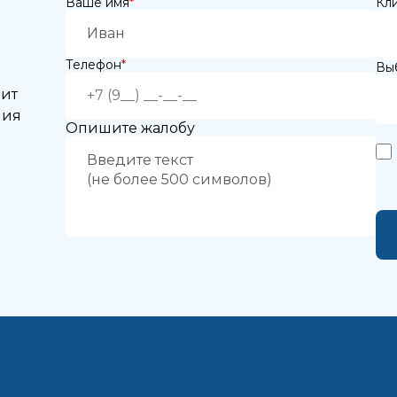
Ваше имя
*
Кл
рите врача:
 и время приёма:
Телефон
*
Выб
 Вам нужна срочная запись на прием, поставьте галочку здесь
нит
ния
Опишите жалобу
жимая кнопку «Записаться на приём» вы подтверждаете, что принима
политику конфиденциальности