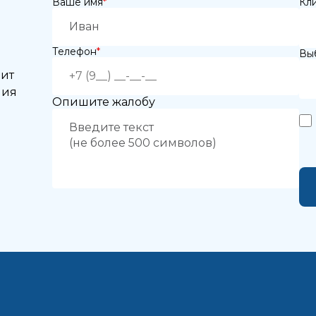
Ваше имя
*
Кл
рите врача:
 и время приёма:
Телефон
*
Выб
 Вам нужна срочная запись на прием, поставьте галочку здесь
нит
ния
Опишите жалобу
жимая кнопку «Записаться на приём» вы подтверждаете, что принима
политику конфиденциальности