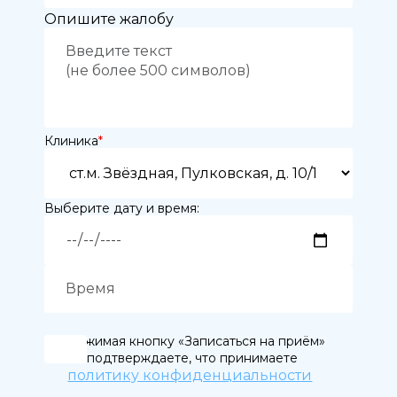
Опишите жалобу
Выберите
клинику:
Выберите
врача:
Дата и
Клиника
*
время
приёма:
Если Вам нужна
Выберите дату и время:
срочная запись на
прием, поставьте
галочку здесь
Нажимая кнопку «Записаться на приём»
Нажимая кнопку «Записаться на
приём» вы подтверждаете, что
вы подтверждаете, что принимаете
принимаете
политику конфиденциальности
политику