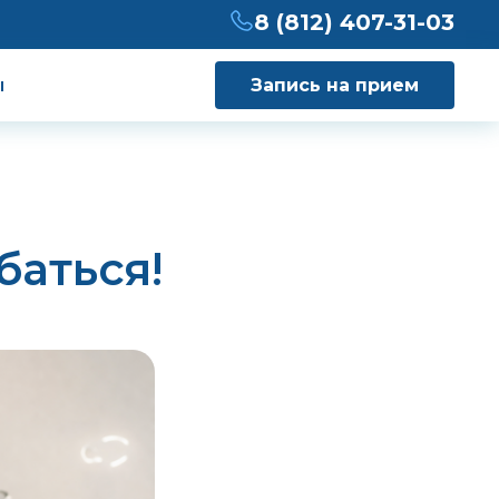
8 (812) 407-31-03
ы
Запись на прием
баться!