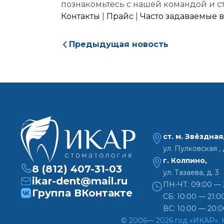
познакомьтесь с нашей командой и с
Контакты
|
Прайс
|
Часто задаваемые 
На
Предыдущая новость
ст. м. Звёздная
ул. Пулковская , д
г. Колпино,
8 (812) 407-31-03
ул. Тазаева, д. 3
ikar-dent@mail.ru
ПН-ЧТ: 09:00 — 
Группа ВКонтакте
СБ: 10:00 — 21:0
ВС: 10:00 — 20:
© 2006— 2026 год «ИКАР». 