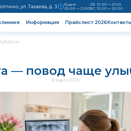
Будни:
СБ: 10:00 — 21:00
Колпино, ул. Тазаева, д. 3
09:00 — 21:00
ВС: 10:00 — 20:00
клинике
Информация
Прайслист 2026
Контакт
лыбаться!
а — повод чаще улы
8 марта 2026