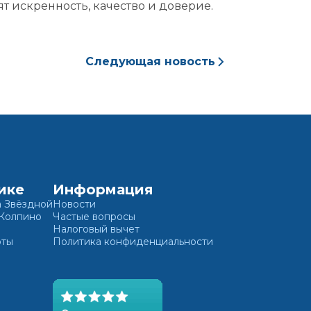
нят искренность, качество и доверие.
ете
Следующая новость
ике
Информация
а Звёздной
Новости
 Колпино
Частые вопросы
Налоговый вычет
оты
Политика конфиденциальности