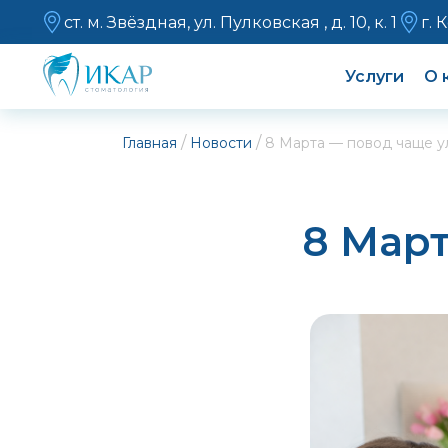
ст. м. Звёздная, ул. Пулковская , д. 10, к. 1
г. 
Услуги
О 
/
/
Главная
Новости
8 Марта — повод чаще у
8 Март