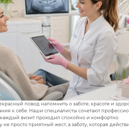
Записаться на приём
рите клинику:
рите врача:
асный повод напомнить о заботе, красоте и здор
 и время приёма:
ания к себе. Наши специалисты сочетают професси
 каждый визит проходил спокойно и комфортно.
 Вам нужна срочная запись на прием, поставьте галочку здесь
 не просто приятный жест, а заботу, которая действ