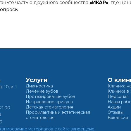
таньте частью дружного сообщества
«ИКАР»
, где це
вопросы
жимая кнопку «Записаться на приём» вы подтверждаете, что принима
политику конфиденциальности
Услуги
О клин
,
Диагностика
Клиника н
. 10, к. 1
Лечение зубов
Клиника в
Протезирование зубов
Персонал
Исправление прикуса
Наши раб
Детская стоматология
Акции
21:00
Профилактика и эстетическая
Отзывы
0
стоматология
Вакансии
00
Копирование материалов с сайта запрещено