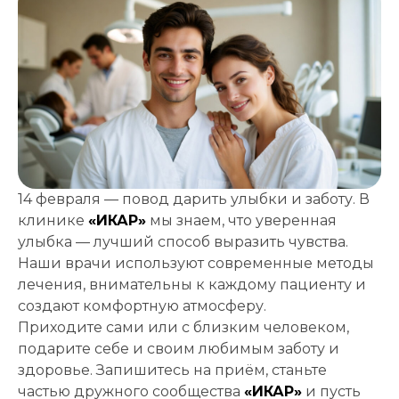
Записаться
на приём
14 февраля — повод дарить улыбки и заботу. В
клинике
«ИКАР»
мы знаем, что уверенная
улыбка — лучший способ выразить чувства.
Наши врачи используют современные методы
лечения, внимательны к каждому пациенту и
Выберите
создают комфортную атмосферу.
клинику:
Приходите сами или с близким человеком,
Выберите
подарите себе и своим любимым заботу и
врача:
здоровье. Запишитесь на приём, станьте
Дата и
частью дружного сообщества
«ИКАР»
и пусть
время