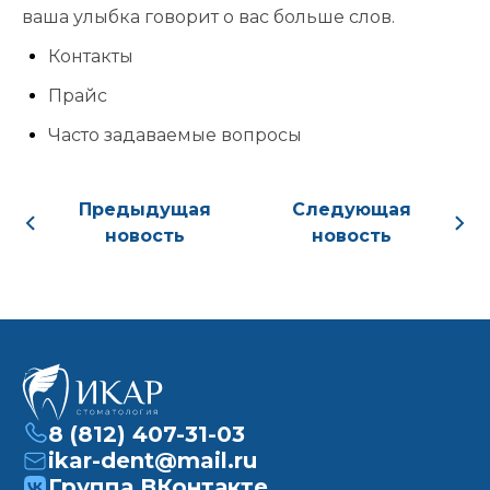
ваша улыбка говорит о вас больше слов.
приёма:
Контакты
Если Вам нужна
срочная запись на
Прайс
прием, поставьте
Часто задаваемые вопросы
галочку здесь
Предыдущая
Следующая
Нажимая кнопку «Записаться на
новость
новость
приём» вы подтверждаете, что
принимаете
политику
конфиденциальности
8 (812) 407-31-03
ikar-dent@mail.ru
Группа ВКонтакте