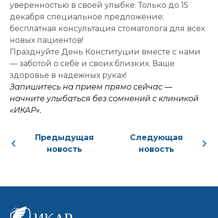
уверенностью в своей улыбке. Только до 15
Дата и
декабря специальное предложение:
время
бесплатная консультация стоматолога для всех
приёма:
новых пациентов!
Если Вам нужна
Празднуйте День Конституции вместе с нами
срочная запись на
— заботой о себе и своих близких. Ваше
прием, поставьте
здоровье в надежных руках!
галочку здесь
Запишитесь на прием прямо сейчас —
начните улыбаться без сомнений с клиникой
«ИКАР».
Нажимая кнопку «Записаться на
приём» вы подтверждаете, что
Предыдущая
Следующая
принимаете
политику
новость
новость
конфиденциальности