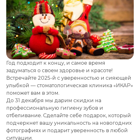
Записаться
на приём
Год подходит к концу, и самое время
задуматься о своем здоровье и красоте!
Встречайте 2025-й с уверенностью и сияющей
улыбкой — стоматологическая клиника «ИКАР»
поможет вам в этом.
До 31 декабря мы дарим скидки на
Выберите
профессиональную гигиену зубов и
клинику:
отбеливание. Сделайте себе подарок, который
Выберите
подчеркнет вашу уникальность на новогодних
врача:
фотографиях и подарит уверенность в любой
Дата и
ситуации.
время