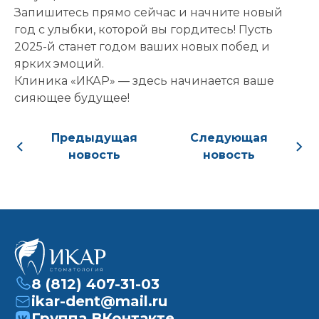
Запишитесь прямо сейчас и начните новый
приёма:
год с улыбки, которой вы гордитесь! Пусть
Если Вам нужна
2025-й станет годом ваших новых побед и
срочная запись на
ярких эмоций.
прием, поставьте
Клиника «ИКАР» — здесь начинается ваше
галочку здесь
сияющее будущее!
Предыдущая
Следующая
Нажимая кнопку «Записаться на
новость
новость
приём» вы подтверждаете, что
принимаете
политику
конфиденциальности
8 (812) 407-31-03
ikar-dent@mail.ru
Группа ВКонтакте