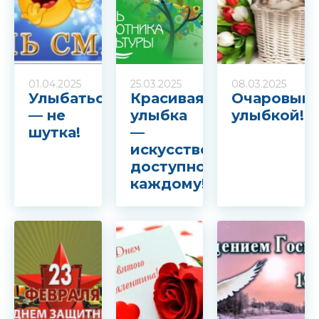
01.04.2025
25.03.2025
08.03.2025
Улыбаться
Красивая
Очаровыва
— не
улыбка
улыбкой!
шутка!
—
искусство,
доступное
каждому!