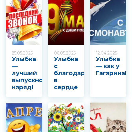
25.05.2025
06.05.2025
12.04.2025
Улыбка
Улыбка
Улыбка
—
с
— как у
лучший
благодарностью
Гагарина!
выпускной
в
наряд!
сердце