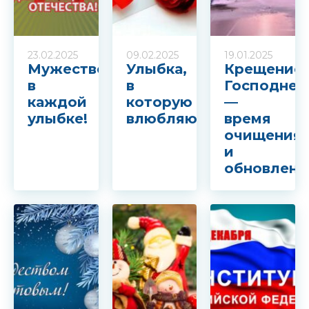
23.02.2025
09.02.2025
19.01.2025
Мужество
Улыбка,
Крещение
в
в
Господне
каждой
которую
—
улыбке!
влюбляются!
время
очищения
и
обновлени
Записаться
на приём