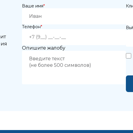
рите врача:
Ваше имя
*
Кл
 и время приёма:
Телефон
*
Выб
 Вам нужна срочная запись на прием, поставьте галочку здесь
нит
ния
Опишите жалобу
жимая кнопку «Записаться на приём» вы подтверждаете, что принима
политику конфиденциальности