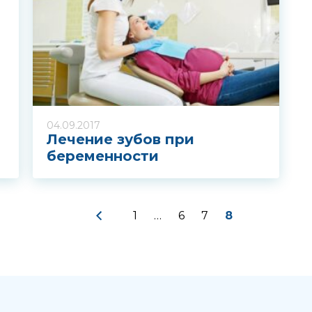
04.09.2017
Лечение зубов при
беременности
Записаться на приём
1
…
6
7
8
рите клинику: