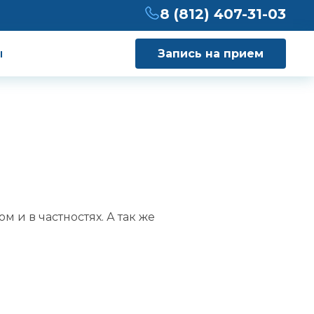
8 (812) 407-31-03
ы
Запись на прием
 и в частностях. А так же