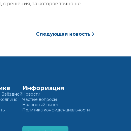
 с решения, за которое точно не
ете
Следующая новость
ике
Информация
а Звёздной
Новости
 Колпино
Частые вопросы
Налоговый вычет
оты
Политика конфиденциальности