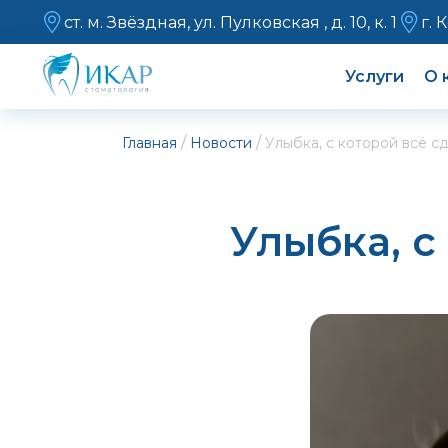
ст. м. Звёздная, ул. Пулковская , д. 10, к. 1
г. 
Услуги
О 
/
/
Главная
Новости
Улыбка, с которой всё сд
Улыбка, с