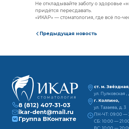
Не откладывайте заботу о здоровье «н
придётся пересдавать.
«ИКАР» — стоматология, где всё по-че
На
Предыдущая новость
ст. м. Звёздная
ул. Пулковская , д
г. Колпино,
8 (812) 407-31-03
ул. Тазаева, д. 3
ikar-dent@mail.ru
ПН-ЧТ: 09:00 — 
Группа ВКонтакте
СБ: 10:00 — 21:0
ВС: 10:00 — 20: