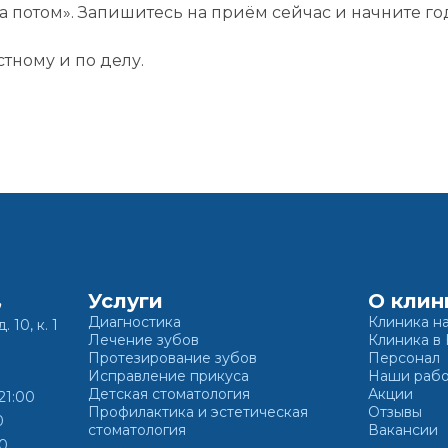
а потом». Запишитесь на приём сейчас и начните год
стному и по делу.
жимая кнопку «Записаться на приём» вы подтверждаете, что принима
политику конфиденциальности
Услуги
О клин
,
Диагностика
Клиника н
. 10, к. 1
Лечение зубов
Клиника в
Протезирование зубов
Персонал
Исправление прикуса
Наши раб
Детская стоматология
Акции
21:00
Профилактика и эстетическая
Отзывы
0
стоматология
Вакансии
00