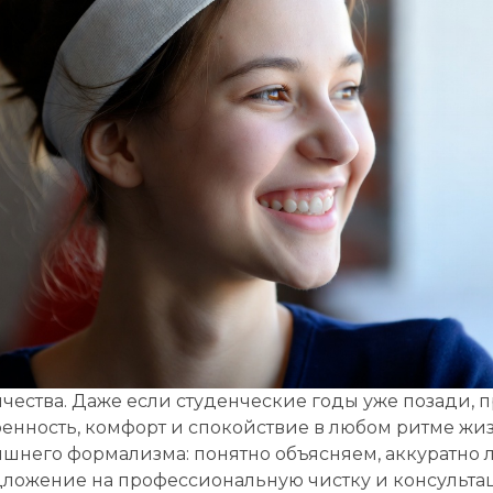
Записаться на приём
рите клинику:
рите врача:
чества. Даже если студенческие годы уже позади, п
 и время приёма:
ренность, комфорт и спокойствие в любом ритме жи
шнего формализма: понятно объясняем, аккуратно л
 Вам нужна срочная запись на прием, поставьте галочку здесь
ложение на профессиональную чистку и консультац