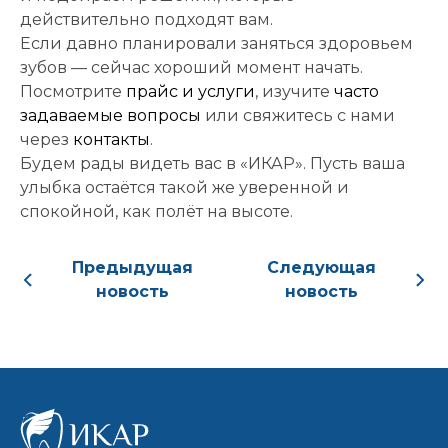
Дата и
действительно подходят вам.
время
Если давно планировали заняться здоровьем
приёма:
зубов — сейчас хороший момент начать.
Посмотрите
прайс и услуги
, изучите
часто
Если Вам нужна
задаваемые вопросы
или свяжитесь с нами
срочная запись на
через
контакты
.
прием, поставьте
Будем рады видеть вас в «ИКАР». Пусть ваша
галочку здесь
улыбка остаётся такой же уверенной и
спокойной, как полёт на высоте.
Нажимая кнопку «Записаться на
приём» вы подтверждаете, что
Предыдущая
Следующая
принимаете
новость
новость
политику
конфиденциальности