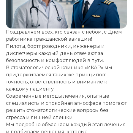
Поздравляем всех, кто связан с небом, с Днём
работника гражданской авиации!
Пилоты, бортпроводники, инженеры и
Записаться
диспетчеры каждый день отвечают за
безопасность и комфорт людей в пути.
на приём
В стоматологической клинике «ИКАР» мы
придерживаемся таких же принципов:
точность, ответственность и внимание к
каждому пациенту.
Современные методы лечения, опытные
специалисты и спокойная атмосфера помогают
Выберите
решить стоматологические вопросы без
клинику:
стресса и лишней спешки.
Выберите
Мы подробно объясняем каждый этап лечения
врача:
и подбираем решения, которые