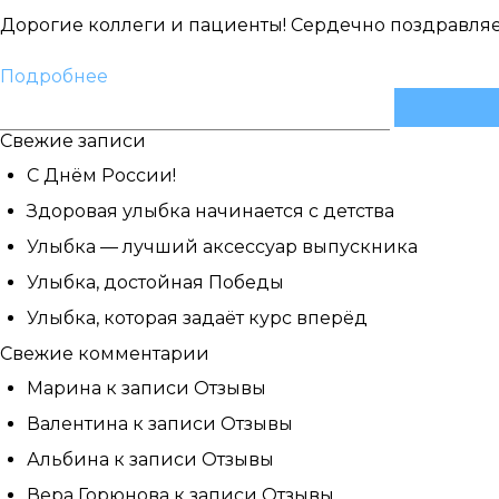
Выбе
Дорогие коллеги и пациенты! Сердечно поздравляем
Выбе
Подробнее
Дата
Найти:
Если
Свежие записи
С Днём России!
Здоровая улыбка начинается с детства
На
Улыбка — лучший аксессуар выпускника
Улыбка, достойная Победы
Улыбка, которая задаёт курс вперёд
Свежие комментарии
Марина
к записи
Отзывы
Валентина
к записи
Отзывы
Альбина
к записи
Отзывы
Вера Горюнова
к записи
Отзывы