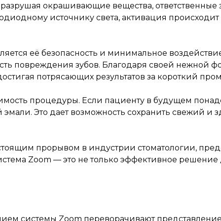
разрушая окрашивающие вещества, ответственные за 
одиодному источнику света, активация происходит
яется её безопасность и минимальное воздействие
ость повреждения зубов. Благодаря своей нежной 
 достигая потрясающих результатов за короткий про
имость процедуры. Если пациенту в будущем понад
й эмали. Это дает возможность сохранить свежий и
астоящим прорывом в индустрии стоматологии, пре
стема Zoom — это не только эффективное решение д
нием системы Zoom переворачивают представление о