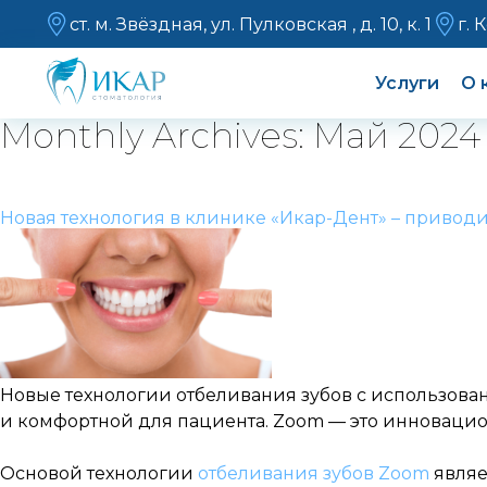
ст. м. Звёздная, ул. Пулковская , д. 10, к. 1
г. 
Услуги
О 
Monthly Archives: Май 2024
Новая технология в клинике «Икар-Дент» – приводи
Новые технологии отбеливания зубов с использова
и комфортной для пациента. Zoom — это инновацион
Основой технологии
отбеливания зубов Zoom
являе