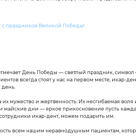
т с праздников Великой Победы!
мечает День Победы — светлый праздник, символ е
нтов всегда стоят у нас на первом месте, икар-д
 день.
 их мужество и жертвенность. Их несгибаемая воля
эти майские дни — яркое прикосновение пусть кажд
 сотрудники икар-дент, можем подарить им.
ность всем нашим неравнодушным пациентам, котор