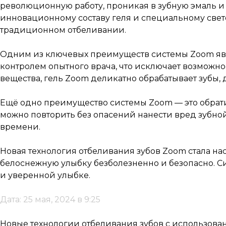
революционную работу, проникая в зубную эмаль и 
инновационному составу геля и специальному свет
традиционном отбеливании.
Одним из ключевых преимуществ системы Zoom явл
контролем опытного врача, что исключает возможн
вещества, гель Zoom деликатно обрабатывает зубы,
Ещё одно преимущество системы Zoom — это обрат
можно повторить без опасений нанести вред зубно
времени.
Новая технология отбеливания зубов Zoom стала н
белоснежную улыбку безболезненно и безопасно. Си
и уверенной улыбке.
Дата: 25 мая, 2024 в 9:25
Новые технологии отбеливания зубов с использова