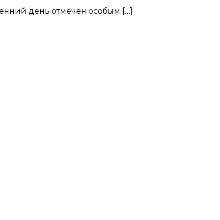
сенний день отмечен особым […]
ете