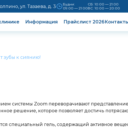
Будни:
СБ: 10:00 — 21:00
Колпино, ул. Тазаева, д. 3
09:00 — 21:00
ВС: 10:00 — 20:00
клинике
Информация
Прайслист 2026
Контакт
т зубы к сиянию!
нием системы Zoom переворачивают представление о
ное решение, которое позволяет достичь потрясающ
тся специальный гель, содержащий активное вещест