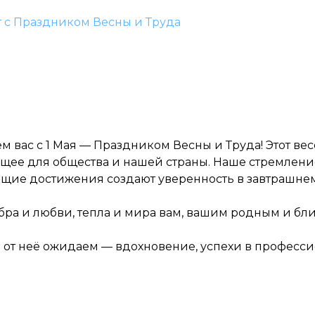
 с Праздником Весны и Труда
м вас с 1 Мая — Праздником Весны и Труда! Этот в
дущее для общества и нашей страны. Наше стремлен
щие достижения создают уверенность в завтрашнем
Записаться на приём
бра и любви, тепла и мира вам, вашим родным и бл
 мы от неё ожидаем — вдохновение, успехи в профе