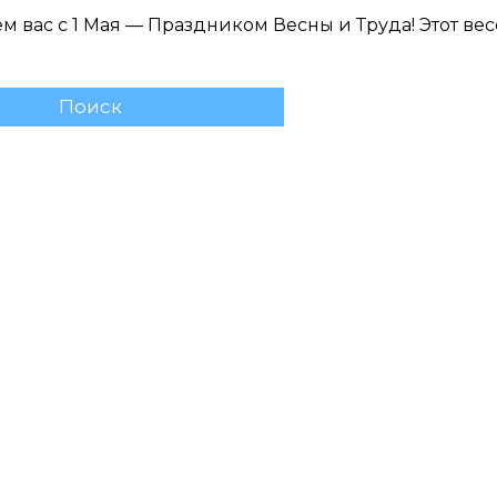
рите клинику:
 вас с 1 Мая — Праздником Весны и Труда! Этот ве
рите врача:
 и время приёма:
 Вам нужна срочная запись на прием, поставьте галочку здесь
жимая кнопку «Записаться на приём» вы подтверждаете, что принима
политику конфиденциальности