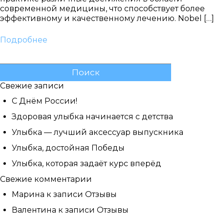
Выберите
современной медицины, что способствует более
врача:
эффективному и качественному лечению. Nobel […]
Дата и
время
Подробнее
приёма:
Найти:
Если Вам нужна
срочная запись на
Свежие записи
прием, поставьте
галочку здесь
С Днём России!
Здоровая улыбка начинается с детства
Улыбка — лучший аксессуар выпускника
Нажимая кнопку «Записаться на
Улыбка, достойная Победы
приём» вы подтверждаете, что
принимаете
Улыбка, которая задаёт курс вперёд
политику
конфиденциальности
Свежие комментарии
Марина
к записи
Отзывы
Валентина
к записи
Отзывы