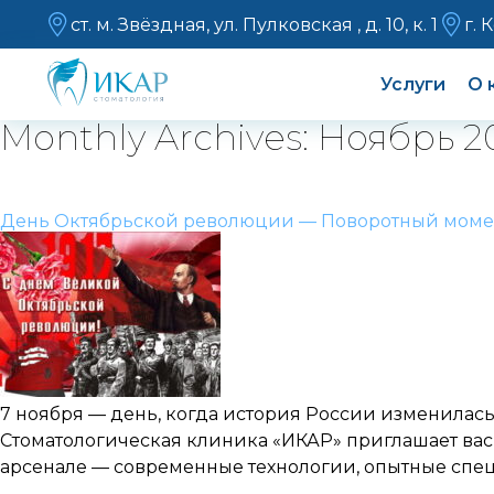
ст. м. Звёздная, ул. Пулковская , д. 10, к. 1
г. 
Услуги
О 
Monthly Archives: Ноябрь 2
День Октябрьской революции — Поворотный момен
7 ноября — день, когда история России изменилась
Стоматологическая клиника «ИКАР» приглашает вас
арсенале — современные технологии, опытные спе