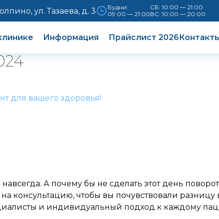
Будни:
СБ: 10:00 — 21:00
Колпино, ул. Тазаева, д. 3
09:00 — 21:00
ВС: 10:00 — 20:00
клинике
Информация
Прайслист 2026
Контакт
024
т для вашего здоровья!
 навсегда. А почему бы не сделать этот день повор
 на консультацию, чтобы вы почувствовали разницу
циалисты и индивидуальный подход к каждому пац