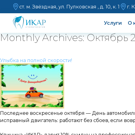
ст. м. Звёздная, ул. Пулковская , д. 10, к. 1
г. 
Услуги
О 
Monthly Archives: Октябрь 
Улыбка на полной скорости!
Последнее воскресенье октября — День автомобилис
исправный двигатель: работают без сбоев, если вовр
Клиника «ИКАР» дарит 10% скидку на профессиональн