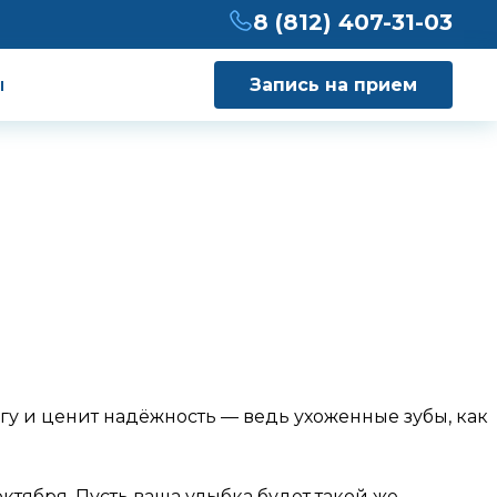
8 (812) 407-31-03
ы
Запись на прием
огу и ценит надёжность — ведь ухоженные зубы, как
ктября. Пусть ваша улыбка будет такой же