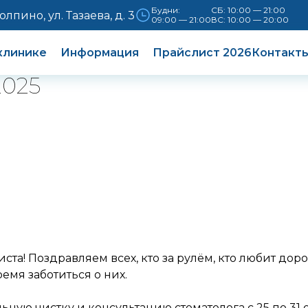
Будни:
СБ: 10:00 — 21:00
Колпино, ул. Тазаева, д. 3
09:00 — 21:00
ВС: 10:00 — 20:00
клинике
Информация
Прайслист 2026
Контакт
2025
та! Поздравляем всех, кто за рулём, кто любит дор
емя заботиться о них.
ую чистку и консультацию стоматолога с 25 по 31 о