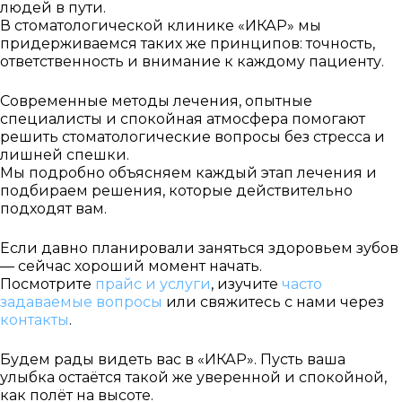
людей в пути.
Дата и
В стоматологической клинике «ИКАР» мы
время
придерживаемся таких же принципов: точность,
приёма:
ответственность и внимание к каждому пациенту.
Если Вам нужна
Современные методы лечения, опытные
срочная запись на
специалисты и спокойная атмосфера помогают
прием, поставьте
решить стоматологические вопросы без стресса и
лишней спешки.
галочку здесь
Мы подробно объясняем каждый этап лечения и
подбираем решения, которые действительно
подходят вам.
Нажимая кнопку «Записаться на
приём» вы подтверждаете, что
Если давно планировали заняться здоровьем зубов
принимаете
— сейчас хороший момент начать.
политику
Посмотрите
прайс и услуги
, изучите
часто
конфиденциальности
задаваемые вопросы
или свяжитесь с нами через
контакты
.
Будем рады видеть вас в «ИКАР». Пусть ваша
улыбка остаётся такой же уверенной и спокойной,
как полёт на высоте.