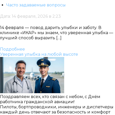
Часто задаваемые вопросы
Дата: 14 февраля, 2026 в 2:23
14 февраля — повод дарить улыбки и заботу. В
клинике «ИКАР» мы знаем, что уверенная улыбка —
лучший способ выразить […]
Записаться
Подробнее
Уверенная улыбка на любой высоте
на приём
Выберите
Поздравляем всех, кто связан с небом, с Днём
работника гражданской авиации!
клинику:
Пилоты, бортпроводники, инженеры и диспетчеры
Выберите
каждый день отвечают за безопасность и комфорт
врача: