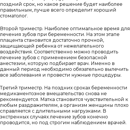
поздний срок, но какое решение будет наиболее
правильным, лучше всего определит хороший
стоматолог.
Записаться
Второй триместр. Наиболее оптимальное время для
лечения зубов при беременности. На этом этапе
на приём
плацента становится достаточно прочной,
защищающей ребенка от нежелательного
воздействия. Соответственно можно проводить
лечение зубов с применением безопасной
анестезии, которую подбирает врач. Именно в
данный период необходимо обязательно вылечить
все заболевания и провести нужные процедуры.
Выберите
клинику:
Третий триместр. На поздних сроках беременности
медикаментозное вмешательство снова не
Выберите
рекомендуется. Матка становится чувствительной к
врача:
любым раздражителям, а организм женщины плохо
Дата и
справляется с длительными нагрузками. В
время
экстренных случаях лечение зубов конечно
приёма:
проводится, но под строгим наблюдением врачей.