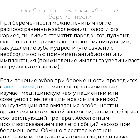
Если Вам нужна
Особенности лечения зубов при
срочная запись на
беременности
прием, поставьте
При беременности можно лечить многие
галочку здесь
распространенные заболевания полости рта:
кариес, гингивит, стоматит, пародонтоз, пульпит,
флюс и т.д. не применяются такие манипуляции,
как удаление зуба мудрости (что связано с
Нажимая кнопку «Записаться на
необходимостью принимать антибиотки) или
приём» вы подтверждаете, что
принимаете
имплантация (приживление импланта увеличивает
политику
нагрузку на организм).
конфиденциальности
Если лечение зубов при беременности проводится
с
анестезией
, то стоматолог предварительно
изучает медицинскую карту пациентки или
советуется с ее лечащим врачом из женской
консультации для выявления особенностей
организма и возможной аллергии, затем подбирает
соответствующий препарат. Абсолютным
противопоказанием является общий наркоз при
беременности. Обычно в составе местной
анестезии используется адреналин, но он также